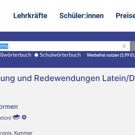
Lehrkräfte
Schüler:innen
Preis
X
ßwörterbuch
Schulwörterbuch
Werbefrei nutzen (5,99 E
etzung und Redewendungen Latein/
Formen
ation)
orgnis, Kummer