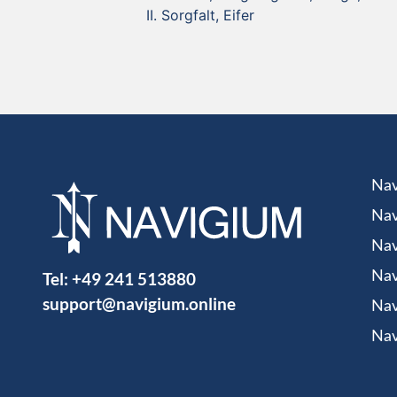
Sorgfalt, Eifer
Nav
Nav
Nav
Tel:
+49 241 513880
Nav
support@navigium.online
Nav
Nav