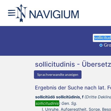
Gro
sollicitudinis - Übers
Sprachverwandte anzeigen
Ergebnis der Suche nach lat. 
sollicitūdō sollicitūdinis, f
(Dritte Deklin
sollicitudinis
:
Gen. Sg.
Unruhe, Aufgeregtheit, Sorge, Bes