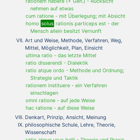
rationem habere (+ Gen.)
-
Rücksicht
nehmen auf etwas
cum ratione
-
mit Überlegung; mit Absicht
homo
solus
rationis particeps est
-
der
Mensch allein besitzt Vernunft
Art und Weise, Methode, Verfahren, Weg,
Mittel, Möglichkeit, Plan, Einsicht
ultima ratio
-
das letzte Mittel
ratio disserendi
-
Dialektik
ratio atque ordo
-
Methode und Ordnung;
Strategie und Taktik
rationem instituere
-
ein Verfahren
einschlagen
omni ratione
-
auf jede Weise
hac ratione
-
auf diese Weise
Denkart, Prinzip, Ansicht, Meinung
philosophische Schule, Lehre, Theorie,
Wissenschaft
ratio atque usus belli
-
Theorie und Praxis