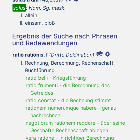
solus
:
Nom. Sg. mask.
allein
einsam, bloß
Ergebnis der Suche nach Phrasen
und Redewendungen
ratiō ratiōnis, f
(Dritte Deklination)
Rechnung, Berechnung, Rechenschaft,
Buchführung
ratio belli
-
Kriegsführung
ratio frumenti
-
die Berechnung des
Getreides
ratio constat
-
die Rechnung stimmt
rationem numerumque habere
-
genau
nachrechnen
negotiorum rationem reddere
-
über seine
Geschäfte Rechenschaft ablegen
vera ratione
-
in richtiger Berechnung