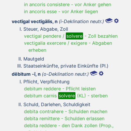
in ancoris consistere
-
vor Anker gehen
in ancoris esse
-
vor Anker liegen
vectīgal vectīgālis, n
(i-Deklination neutr.)
Steuer, Abgabe, Zoll
vectigal pendere /
solvere
-
Zoll bezahlen
vectigalia exercere / exigere
-
Abgaben
erheben
Mautgeld
Staatseinkünfte, private Einkünfte (Pl.)
dēbitum -ī, n
(o-Deklination neutr.)
Pflicht, Verpflichtung
debitum reddere
-
Pflicht leisten
debitum carnis
solvere
(KL)
-
sterben
Schuld, Darlehen, Schuldigkeit
debita contrahere
-
Schulden machen
debita remittere
-
Schulden erlassen
debita reddere
-
den Dank zollen (Prop.,