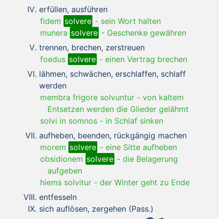
erfüllen, ausführen
fidem
solvere
-
sein Wort halten
munera
solvere
-
Geschenke gewähren
trennen, brechen, zerstreuen
foedus
solvere
-
einen Vertrag brechen
lähmen, schwächen, erschlaffen, schlaff
werden
membra frigore solvuntur
-
von kaltem
Entsetzen werden die Glieder gelähmt
solvi in somnos
-
in Schlaf sinken
aufheben, beenden, rückgängig machen
morem
solvere
-
eine Sitte aufheben
obsidionem
solvere
-
die Belagerung
aufgeben
hiems solvitur
-
der Winter geht zu Ende
entfesseln
sich auflösen, zergehen (Pass.)