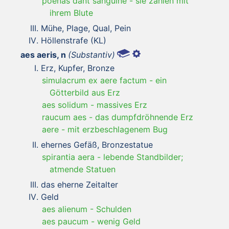
poenas dant sanguine
-
sie zahlen mit
ihrem Blute
Mühe, Plage, Qual, Pein
Höllenstrafe (KL)
aes aeris, n
(Substantiv)
Erz, Kupfer, Bronze
simulacrum ex aere factum
-
ein
Götterbild aus Erz
aes solidum
-
massives Erz
raucum aes
-
das dumpfdröhnende Erz
aere
-
mit erzbeschlagenem Bug
ehernes Gefäß, Bronzestatue
spirantia aera
-
lebende Standbilder;
atmende Statuen
das eherne Zeitalter
Geld
aes alienum
-
Schulden
aes paucum
-
wenig Geld