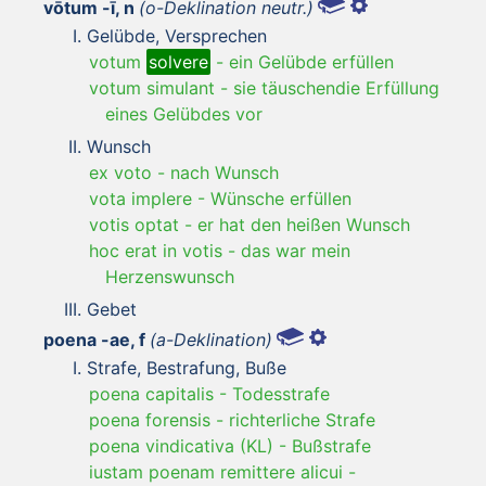
vōtum -ī, n
(o-Deklination neutr.)
Gelübde, Versprechen
votum
solvere
-
ein Gelübde erfüllen
votum simulant
-
sie täuschendie Erfüllung
eines Gelübdes vor
Wunsch
ex voto
-
nach Wunsch
vota implere
-
Wünsche erfüllen
votis optat
-
er hat den heißen Wunsch
hoc erat in votis
-
das war mein
Herzenswunsch
Gebet
poena -ae, f
(a-Deklination)
Strafe, Bestrafung, Buße
poena capitalis
-
Todesstrafe
poena forensis
-
richterliche Strafe
poena vindicativa (KL)
-
Bußstrafe
iustam poenam remittere alicui
-