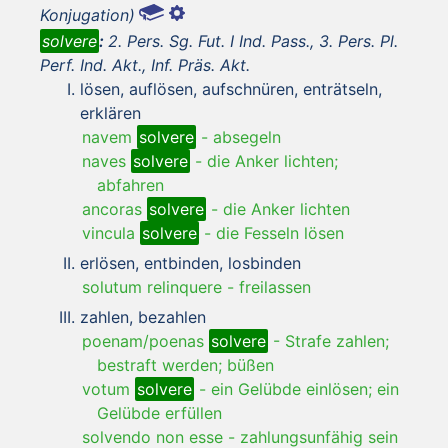
Konjugation)
solvere
:
2. Pers. Sg. Fut. I Ind. Pass., 3. Pers. Pl.
Perf. Ind. Akt., Inf. Präs. Akt.
lösen, auflösen, aufschnüren, enträtseln,
erklären
navem
solvere
-
absegeln
naves
solvere
-
die Anker lichten;
abfahren
ancoras
solvere
-
die Anker lichten
vincula
solvere
-
die Fesseln lösen
erlösen, entbinden, losbinden
solutum relinquere
-
freilassen
zahlen, bezahlen
poenam/poenas
solvere
-
Strafe zahlen;
bestraft werden; büßen
votum
solvere
-
ein Gelübde einlösen; ein
Gelübde erfüllen
solvendo non esse
-
zahlungsunfähig sein