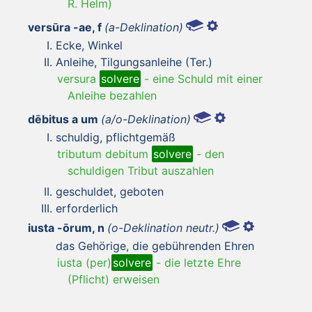
R. Helm)
versūra -ae, f
(a-Deklination)
Ecke, Winkel
Anleihe, Tilgungsanleihe (Ter.)
versura
solvere
-
eine Schuld mit einer
Anleihe bezahlen
dēbitus a um
(a/o-Deklination)
schuldig, pflichtgemäß
tributum debitum
solvere
-
den
schuldigen Tribut auszahlen
geschuldet, geboten
erforderlich
iusta -ōrum, n
(o-Deklination neutr.)
das Gehörige, die gebührenden Ehren
iusta (per)
solvere
-
die letzte Ehre
(Pflicht) erweisen