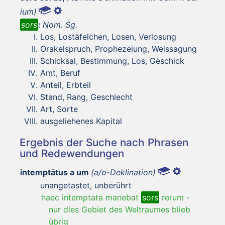
ium)
sors
:
Nom. Sg.
Los, Lostäfelchen, Losen, Verlosung
Orakelspruch, Prophezeiung, Weissagung
Schicksal, Bestimmung, Los, Geschick
Amt, Beruf
Anteil, Erbteil
Stand, Rang, Geschlecht
Art, Sorte
ausgeliehenes Kapital
Ergebnis der Suche nach Phrasen
und Redewendungen
intemptātus a um
(a/o-Deklination)
unangetastet, unberührt
haec intemptata manebat
sors
rerum
-
nur dies Gebiet des Weltraumes blieb
übrig