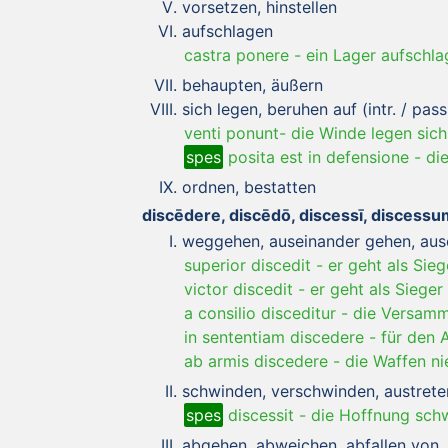
vorsetzen, hinstellen
aufschlagen
castra ponere
-
ein Lager aufschl
behaupten, äußern
sich legen, beruhen auf (intr. / pass
venti ponunt- die Winde legen sich
spes
posita est in defensione
-
di
ordnen, bestatten
discēdere, discēdō, discessī, discessu
weggehen, auseinander gehen, au
superior discedit
-
er geht als Sieg
victor discedit
-
er geht als Sieger
a consilio disceditur
-
die Versamml
in sententiam discedere
-
für den 
ab armis discedere
-
die Waffen ni
schwinden, verschwinden, austrete
spes
discessit
-
die Hoffnung sch
abgehen, abweichen, abfallen von