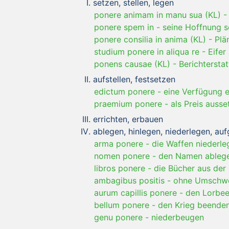
setzen, stellen, legen
ponere animam in manu sua (KL)
ponere spem in
-
seine Hoffnung s
ponere consilia in anima (KL)
-
Plä
studium ponere in aliqua re
-
Eifer
ponens causae (KL)
-
Berichterstat
aufstellen, festsetzen
edictum ponere
-
eine Verfügung e
praemium ponere
-
als Preis ausse
errichten, erbauen
ablegen, hinlegen, niederlegen, auf
arma ponere
-
die Waffen niederle
nomen ponere
-
den Namen ableg
libros ponere
-
die Bücher aus der
ambagibus positis
-
ohne Umschwe
aurum capillis ponere
-
den Lorbee
bellum ponere
-
den Krieg beende
genu ponere
-
niederbeugen