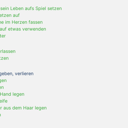
-
sein Leben aufs Spiel setzen
etzen auf
ne im Herzen fassen
 auf etwas verwenden
ter
rlassen
tzen
geben, verlieren
gen
en
 Hand legen
ife
r aus dem Haar legen
n