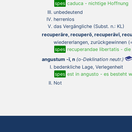
spes
caduca
-
nichtige Hoffnung
unbedeutend
herrenlos
das Vergängliche (Subst. n.: KL)
recuperāre, recuperō, recuperāvī, re
wiedererlangen, zurückgewinnen (=
spes
recuperandae libertatis
-
die
angustum -ī, n
(o-Deklination neutr.)
bedenkliche Lage, Verlegenheit
spes
est in angusto
-
es besteht 
Not