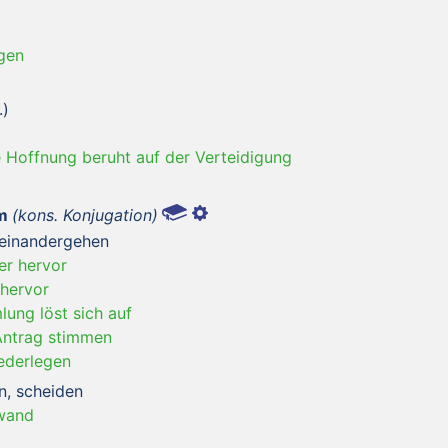
agen
.)
e Hoffnung beruht auf der Verteidigung
m
(kons. Konjugation)
seinandergehen
er hervor
 hervor
ung löst sich auf
Antrag stimmen
ederlegen
n, scheiden
wand