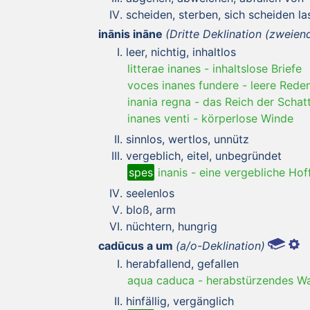
scheiden, sterben, sich scheiden la
inānis ināne
(Dritte Deklination (zweien
leer, nichtig, inhaltlos
litterae inanes
-
inhaltslose Briefe
voces inanes fundere
-
leere Rede
inania regna
-
das Reich der Schat
inanes venti
-
körperlose Winde
sinnlos, wertlos, unnütz
vergeblich, eitel, unbegründet
spes
inanis
-
eine vergebliche Hof
seelenlos
bloß, arm
nüchtern, hungrig
cadūcus a um
(a/o-Deklination)
herabfallend, gefallen
aqua caduca
-
herabstürzendes W
hinfällig, vergänglich