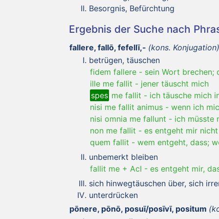
Besorgnis, Befürchtung
Ergebnis der Suche nach Phr
fallere, fallō, fefellī,-
(kons. Konjugation
betrügen, täuschen
fidem fallere
-
sein Wort brechen; 
ille me fallit
-
jener täuscht mich
spes
me fallit
-
ich täusche mich i
nisi me fallit animus
-
wenn ich mic
nisi omnia me fallunt
-
ich müsste 
non me fallit
-
es entgeht mir nicht
quem fallit
-
wem entgeht, dass; we
unbemerkt bleiben
fallit me + AcI
-
es entgeht mir, da
sich hinwegtäuschen über, sich irren 
unterdrücken
pōnere, pōnō, posuī/posīvī, positum
(k