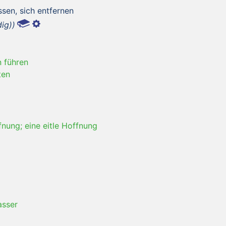
ssen, sich entfernen
dig))
n führen
ten
fnung; eine eitle Hoffnung
asser