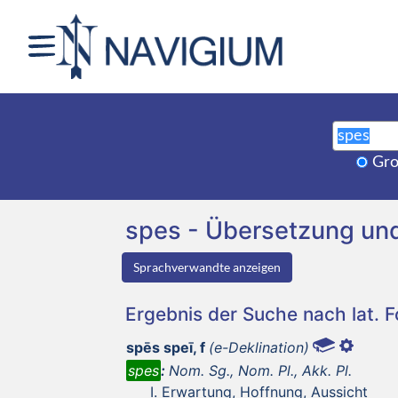
Gro
spes - Übersetzung un
Sprachverwandte anzeigen
Ergebnis der Suche nach lat. 
spēs speī, f
(e-Deklination)
spes
:
Nom. Sg., Nom. Pl., Akk. Pl.
Erwartung, Hoffnung, Aussicht