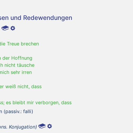
asen und Redewendungen
)
die Treue brechen
n der Hoffnung
h nicht täusche
mich sehr irren
r weiß nicht, dass
ss; es bleibt mir verborgen, dass
(passiv.: falli)
ons. Konjugation)