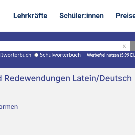
Lehrkräfte
Schüler:innen
Preis
X
ßwörterbuch
Schulwörterbuch
Werbefrei nutzen (5,99 E
d Redewendungen Latein/Deutsch
Formen