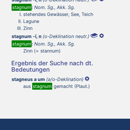
stagnum
:
Nom. Sg., Akk. Sg.
stehendes Gewässer, See, Teich
Lagune
Zinn
stagnum -ī, n
(o-Deklination neutr.)
stagnum
:
Nom. Sg., Akk. Sg.
Zinn (= stannum)
Ergebnis der Suche nach dt.
Bedeutungen
stagneus a um
(a/o-Deklination)
aus
stagnum
gemacht (Plaut.)