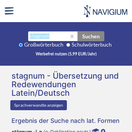
Suchen
X
Großwörterbuch
Schulwörterbuch
Werbefrei nutzen (5,99 EUR/Jahr)
stagnum - Übersetzung und
Redewendungen
Latein/Deutsch
Sprachverwandte anzeigen
Ergebnis der Suche nach lat. Formen
stāgnum -ī, n
(o-Deklination neutr.)