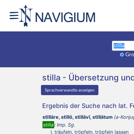
Gro
stilla - Übersetzung 
Sprachverwandte anzeigen
Ergebnis der Suche nach lat. 
stīllāre, stīllō, stīllāvī, stīllātum
(a-Konju
stilla
:
Imp. Sg.
träufeln, tröpfeln, tröpfeln lassen