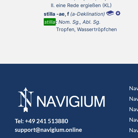
eine Rede ergießen (KL)
stīlla -ae, f
(a-Deklination)
stilla
:
Nom. Sg., Abl. Sg.
Tropfen, Wassertröpfchen
Nav
Nav
Nav
Tel:
+49 241 513880
Nav
support@navigium.online
Nav