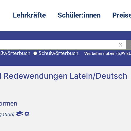
Lehrkräfte
Schüler:innen
Preis
X
ßwörterbuch
Schulwörterbuch
Werbefrei nutzen (5,99 E
und Redewendungen Latein/Deutsch
Formen
gation)