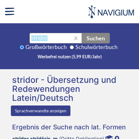
Suchen
X
Großwörterbuch
Schulwörterbuch
Werbefrei nutzen (5,99 EUR/Jahr)
stridor - Übersetzung und
Redewendungen
Latein/Deutsch
Sprachverwandte anzeigen
Ergebnis der Suche nach lat. Formen
strīdor strīdōris, m
(Dritte Deklination)