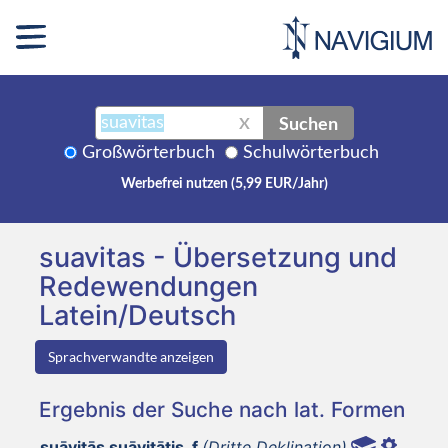
Suchen
X
Großwörterbuch
Schulwörterbuch
Werbefrei nutzen (5,99 EUR/Jahr)
suavitas - Übersetzung und
Redewendungen
Latein/Deutsch
Sprachverwandte anzeigen
Ergebnis der Suche nach lat. Formen
suāvitās suāvitātis, f
(Dritte Deklination)