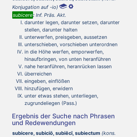
Konjugation auf -io)
subicere
:
Inf. Präs. Akt.
darunter legen, darunter setzen, darunter
stellen, darunter halten
unterwerfen, preisgeben, aussetzen
unterschieben, vorschieben unterordnen
in die Höhe werfen, emporwerfen,
hinaufbringen, von unten heranführen
nahe heranführen, heranrücken lassen
überreichen
eingeben, einflößen
hinzufügen, erwidern
unter etwas stehen, unterliegen,
zugrundeliegen (Pass.)
Ergebnis der Suche nach Phrasen
und Redewendungen
subicere, subiciō, subiēcī, subiectum
(kons.