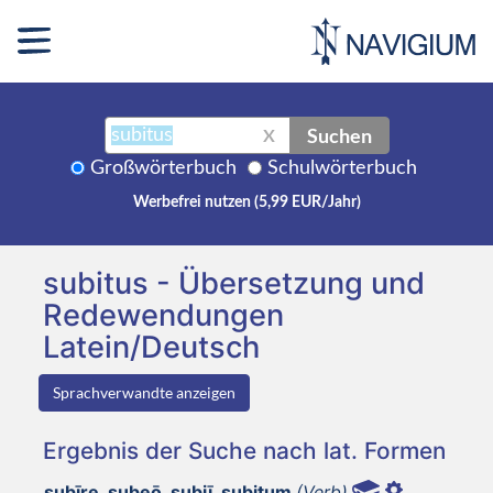
Suchen
X
Großwörterbuch
Schulwörterbuch
Werbefrei nutzen (5,99 EUR/Jahr)
subitus - Übersetzung und
Redewendungen
Latein/Deutsch
Sprachverwandte anzeigen
Ergebnis der Suche nach lat. Formen
subīre, subeō, subiī, subitum
(Verb)