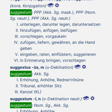
(kons. Konjugation)
suggestum
:
PPP (Akk. Sg. mask.), PPP (Nom.
Sg. neutr.), PPP (Akk. Sg. neutr.)
unterlegen, darunter legen, daruntersetzen
hinzufügen, anfügen, beifügen
vorschlagen, vorgaukeln
zufügen, liefern, gewähren, an die Hand
geben
eingeben, raten, einflüstern, suggerieren
in Erinnerung bringen, vorschlagen
suggestus -ūs, m
(u-Deklination)
suggestum
:
Akk. Sg.
Erhöhung, Anhöhe, Rednertribüne
Tribunal, erhöhter Sitz
Kanzel (KL)
suggestum -ī, n
(o-Deklination neutr.)
suggestum
:
Nom. Sg., Akk. Sg.
Erhöhung, Anhöhe