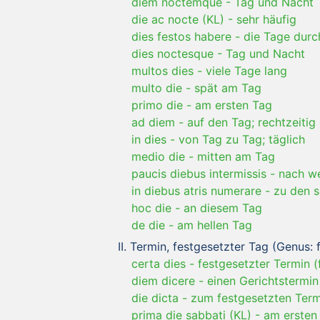
diem noctemque
-
Tag und Nacht
die ac nocte (KL)
-
sehr häufig
dies festos habere
-
die Tage durc
dies noctesque
-
Tag und Nacht
multos dies
-
viele Tage lang
multo die
-
spät am Tag
primo die
-
am ersten Tag
ad diem
-
auf den Tag; rechtzeitig
in dies
-
von Tag zu Tag; täglich
medio die
-
mitten am Tag
paucis diebus intermissis
-
nach w
in diebus atris numerare
-
zu den 
hoc die
-
an diesem Tag
de die
-
am hellen Tag
Termin, festgesetzter Tag (Genus: f
certa dies
-
festgesetzter Termin (
diem dicere
-
einen Gerichtstermin
die dicta
-
zum festgesetzten Term
prima die sabbati (KL)
-
am ersten