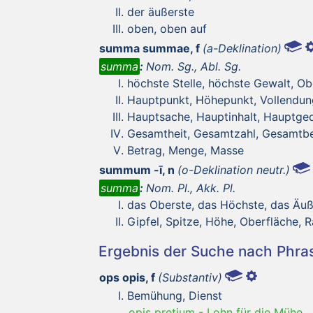
der äußerste
oben, oben auf
summa summae, f
(a-Deklination)
summa
:
Nom. Sg., Abl. Sg.
höchste Stelle, höchste Gewalt, Ob
Hauptpunkt, Höhepunkt, Vollendun
Hauptsache, Hauptinhalt, Hauptged
Gesamtheit, Gesamtzahl, Gesamtbe
Betrag, Menge, Masse
summum -ī, n
(o-Deklination neutr.)
summa
:
Nom. Pl., Akk. Pl.
das Oberste, das Höchste, das Äuß
Gipfel, Spitze, Höhe, Oberfläche, 
Ergebnis der Suche nach Phr
ops opis, f
(Substantiv)
Bemühung, Dienst
opis pretium
-
Lohn für die Mühe