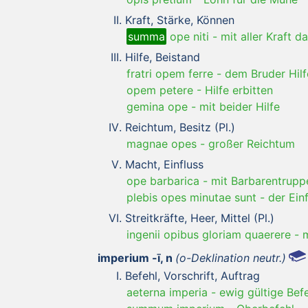
Kraft, Stärke, Können
summa
ope niti
-
mit aller Kraft 
Hilfe, Beistand
fratri opem ferre
-
dem Bruder Hilf
opem petere
-
Hilfe erbitten
gemina ope
-
mit beider Hilfe
Reichtum, Besitz (Pl.)
magnae opes
-
großer Reichtum
Macht, Einfluss
ope barbarica
-
mit Barbarentrupp
plebis opes minutae sunt
-
der Ein
Streitkräfte, Heer, Mittel (Pl.)
ingenii opibus gloriam quaerere
-
m
imperium -ī, n
(o-Deklination neutr.)
Befehl, Vorschrift, Auftrag
aeterna imperia
-
ewig gültige Bef