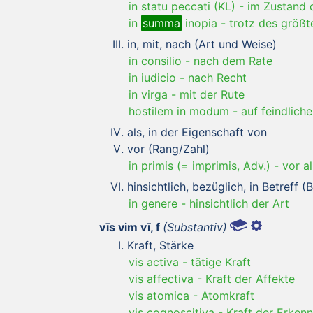
in statu peccati (KL)
-
im Zustand 
in
summa
inopia
-
trotz des größ
in, mit, nach (Art und Weise)
in consilio
-
nach dem Rate
in iudicio
-
nach Recht
in virga
-
mit der Rute
hostilem in modum
-
auf feindliche
als, in der Eigenschaft von
vor (Rang/Zahl)
in primis (= imprimis, Adv.)
-
vor a
hinsichtlich, bezüglich, in Betreff 
in genere
-
hinsichtlich der Art
vīs vim vī, f
(Substantiv)
Kraft, Stärke
vis activa
-
tätige Kraft
vis affectiva
-
Kraft der Affekte
vis atomica
-
Atomkraft
vis cognoscitiva
-
Kraft der Erkenn