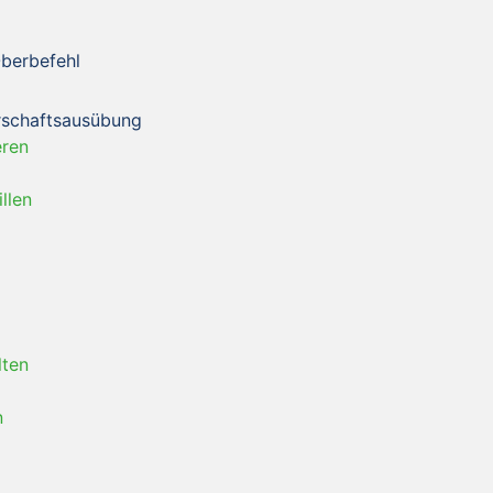
Oberbefehl
rrschaftsausübung
eren
llen
lten
n