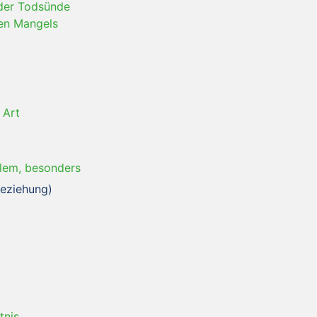
der Todsünde
ten Mangels
 Art
llem, besonders
(Beziehung)
tnis