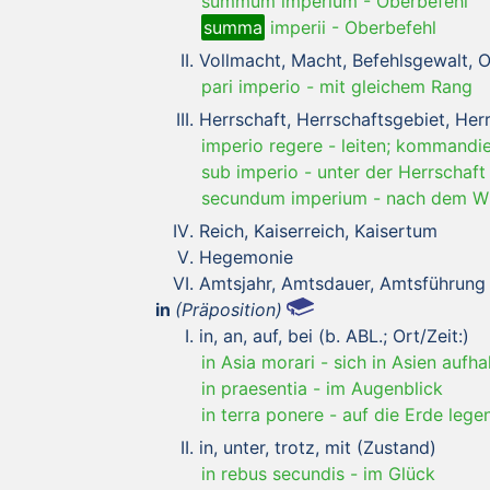
summum imperium
-
Oberbefehl
summa
imperii
-
Oberbefehl
Vollmacht, Macht, Befehlsgewalt, 
pari imperio
-
mit gleichem Rang
Herrschaft, Herrschaftsgebiet, He
imperio regere
-
leiten; kommandi
sub imperio
-
unter der Herrschaft
secundum imperium
-
nach dem Wi
Reich, Kaiserreich, Kaisertum
Hegemonie
Amtsjahr, Amtsdauer, Amtsführung
in
(Präposition)
in, an, auf, bei (b. ABL.; Ort/Zeit:)
in Asia morari
-
sich in Asien aufha
in praesentia
-
im Augenblick
in terra ponere
-
auf die Erde lege
in, unter, trotz, mit (Zustand)
in rebus secundis
-
im Glück