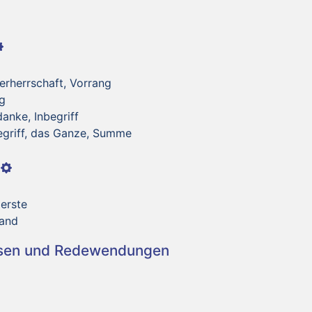
erherrschaft, Vorrang
g
anke, Inbegriff
griff, das Ganze, Summe
erste
Rand
asen und Redewendungen