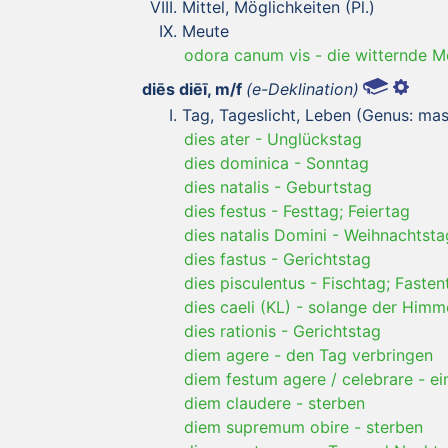
Mittel, Möglichkeiten (Pl.)
Meute
odora canum vis
-
die witternde 
diēs diēī, m/f
(e-Deklination)
Tag, Tageslicht, Leben (Genus: mas
dies ater
-
Unglückstag
dies dominica
-
Sonntag
dies natalis
-
Geburtstag
dies festus
-
Festtag; Feiertag
dies natalis Domini
-
Weihnachtsta
dies fastus
-
Gerichtstag
dies pisculentus
-
Fischtag; Fasten
dies caeli (KL)
-
solange der Himme
dies rationis
-
Gerichtstag
diem agere
-
den Tag verbringen
diem festum agere / celebrare
-
ei
diem claudere
-
sterben
diem supremum obire
-
sterben