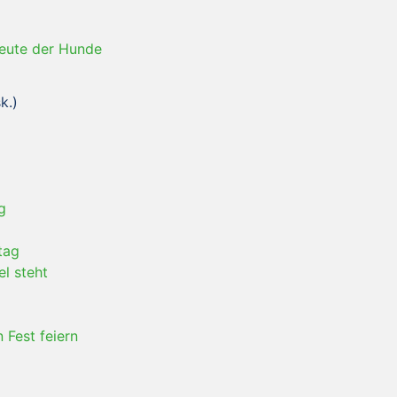
Meute der Hunde
k.)
g
tag
l steht
n Fest feiern