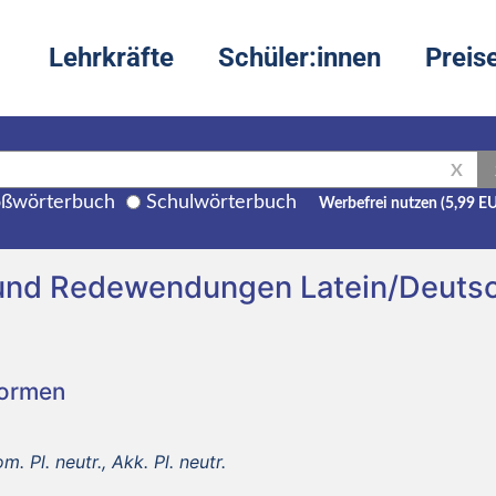
Lehrkräfte
Schüler:innen
Preis
X
ßwörterbuch
Schulwörterbuch
Werbefrei nutzen (5,99 E
und Redewendungen Latein/Deuts
Formen
. Pl. neutr., Akk. Pl. neutr.