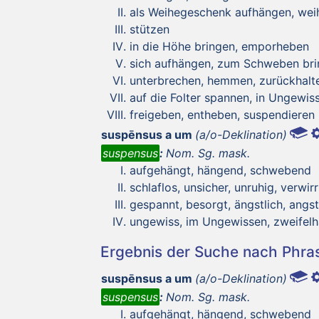
als Weihegeschenk aufhängen, wei
stützen
in die Höhe bringen, emporheben
sich aufhängen, zum Schweben brin
unterbrechen, hemmen, zurückhalt
auf die Folter spannen, in Ungewiss
freigeben, entheben, suspendieren
suspēnsus a um
(a/o-Deklination)
suspensus
:
Nom. Sg. mask.
aufgehängt, hängend, schwebend
schlaflos, unsicher, unruhig, verwirr
gespannt, besorgt, ängstlich, angst
ungewiss, im Ungewissen, zweifelh
Ergebnis der Suche nach Phr
suspēnsus a um
(a/o-Deklination)
suspensus
:
Nom. Sg. mask.
aufgehängt, hängend, schwebend