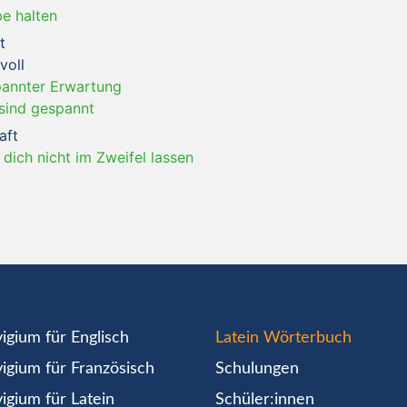
e halten
t
voll
pannter Erwartung
sind gespannt
aft
l dich nicht im Zweifel lassen
igium für Englisch
Latein Wörterbuch
igium für Französisch
Schulungen
igium für Latein
Schüler:innen