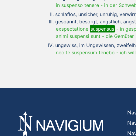
in suspenso tenere
-
in der Schweb
schlaflos, unsicher, unruhig, verwirr
gespannt, besorgt, ängstlich, angst
exspectatione
suspensus
-
in ges
animi suspensi sunt
-
die Gemüter 
ungewiss, im Ungewissen, zweifelh
nec te suspensum tenebo
-
ich wil
Nav
Nav
Nav