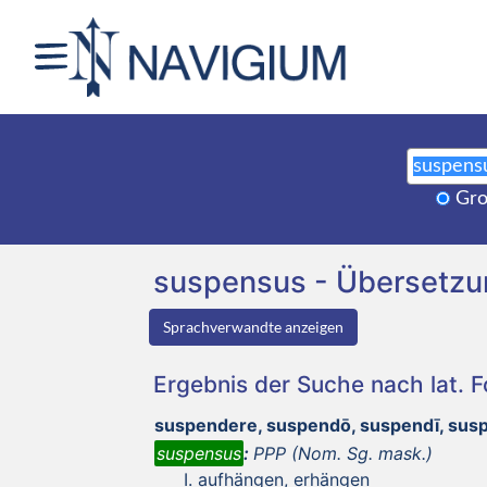
Gro
suspensus - Übersetz
Sprachverwandte anzeigen
Ergebnis der Suche nach lat. 
suspendere, suspendō, suspendī, su
suspensus
:
PPP (Nom. Sg. mask.)
aufhängen, erhängen