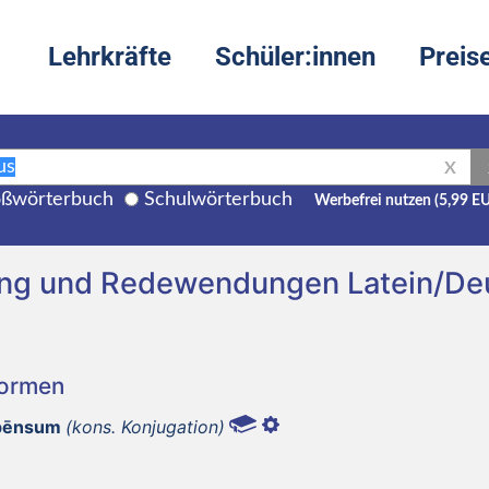
Lehrkräfte
Schüler:innen
Preis
X
ßwörterbuch
Schulwörterbuch
Werbefrei nutzen (5,99 E
ung und Redewendungen Latein/De
Formen
spēnsum
(kons. Konjugation)