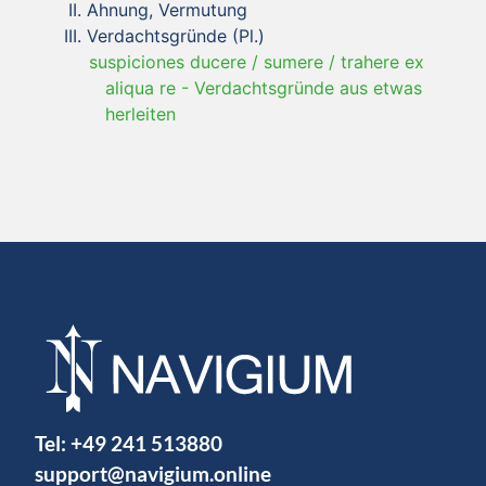
Ahnung, Vermutung
Verdachtsgründe (Pl.)
suspiciones ducere / sumere / trahere ex
aliqua re
-
Verdachtsgründe aus etwas
herleiten
Tel:
+49 241 513880
support@navigium.online