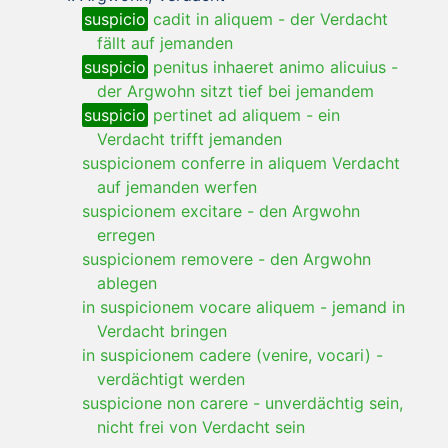
suspicio
cadit in aliquem
-
der Verdacht
fällt auf jemanden
suspicio
penitus inhaeret animo alicuius
-
der Argwohn sitzt tief bei jemandem
suspicio
pertinet ad aliquem
-
ein
Verdacht trifft jemanden
suspicionem conferre in aliquem Verdacht
auf jemanden werfen
suspicionem excitare
-
den Argwohn
erregen
suspicionem removere
-
den Argwohn
ablegen
in suspicionem vocare aliquem
-
jemand in
Verdacht bringen
in suspicionem cadere (venire, vocari)
-
verdächtigt werden
suspicione non carere
-
unverdächtig sein,
nicht frei von Verdacht sein