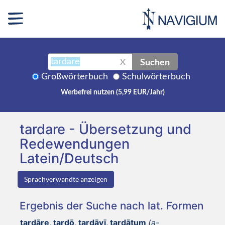
Suchen
X
Großwörterbuch
Schulwörterbuch
Werbefrei nutzen (5,99 EUR/Jahr)
tardare - Übersetzung und
Redewendungen
Latein/Deutsch
Sprachverwandte anzeigen
Ergebnis der Suche nach lat. Formen
tardāre, tardō, tardāvī, tardātum
(a-