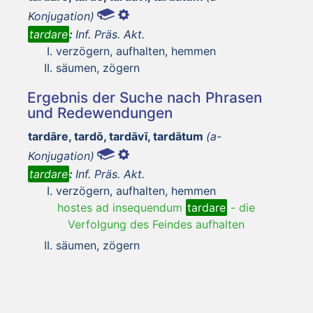
Konjugation)
tardare
:
Inf. Präs. Akt.
verzögern, aufhalten, hemmen
säumen, zögern
Ergebnis der Suche nach Phrasen
und Redewendungen
tardāre, tardō, tardāvī, tardātum
(a-
Konjugation)
tardare
:
Inf. Präs. Akt.
verzögern, aufhalten, hemmen
hostes ad insequendum
tardare
-
die
Verfolgung des Feindes aufhalten
säumen, zögern