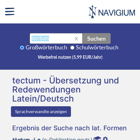
Suchen
X
Großwörterbuch
Schulwörterbuch
Werbefrei nutzen (5,99 EUR/Jahr)
tectum - Übersetzung und
Redewendungen
Latein/Deutsch
Sprachverwandte anzeigen
Ergebnis der Suche nach lat. Formen
tēctum -ī, n
(o-Deklination neutr.)