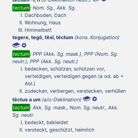
tectum
:
Nom. Sg., Akk. Sg.
Dachboden, Dach
Wohnung, Haus
Himmelbett
tegere, tegō, tēxī, tēctum
(kons. Konjugation)
tectum
:
PPP (Akk. Sg. mask.), PPP (Nom. Sg.
neutr.), PPP (Akk. Sg. neutr.)
bedecken, schützen, schützen vor,
verteidigen, verteidigen gegen (a od. ab +
Abl.)
zudecken, verbergen, verstecken, verhüllen
tēctus a um
(a/o-Deklination)
tectum
:
Akk. Sg. mask., Nom. Sg. neutr., Akk.
Sg. neutr.
bedeckt, bekleidet
versteckt, geschützt, heimlich