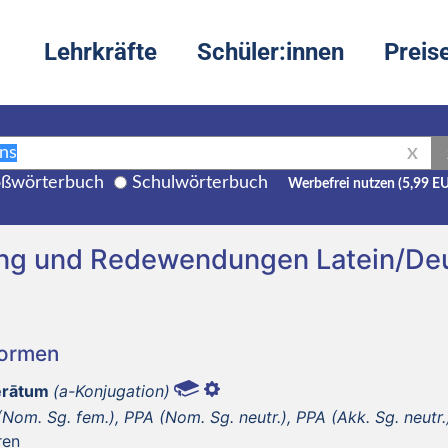
Lehrkräfte
Schüler:innen
Preis
X
ßwörterbuch
Schulwörterbuch
Werbefrei nutzen (5,99 E
ung und Redewendungen Latein/De
Formen
erātum
(a-Konjugation)
Nom. Sg. fem.), PPA (Nom. Sg. neutr.), PPA (Akk. Sg. neutr.
ren