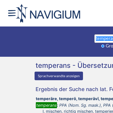
Gro
temperans - Übersetz
Sprachverwandte anzeigen
Ergebnis der Suche nach lat. 
temperāre, temperō, temperāvī, temp
temperans
:
PPA (Nom. Sg. mask.), PPA (
mischen, richtig mischen, temperie