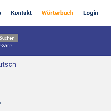
e
Kontakt
Wörterbuch
Login
Suchen
UR/Jahr)
utsch
)