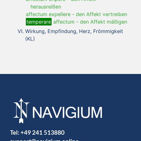
herausreißen
affectum expellere
-
den Affekt vertreiben
temperare
affectum
-
den Affekt mäßigen
Wirkung, Empfindung, Herz, Frömmigkeit
(KL)
Tel:
+49 241 513880