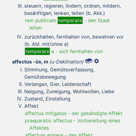
steuern, regieren, lindern, ordnen, mildern,
besänftigen, lenken, leiten (b. Akk.)
rem publicam
temperare
-
den Staat
leiten
zurückhalten, fernhalten von, bewahren vor
(b. Abl. mit/ohne a)
temperare
a
-
sich fernhalten von
affectus -ūs, m
(u-Deklination)
Stimmung, Gemütsverfassung,
Gemütsbewegung
Verlangen, Gier, Leidenschaft
Neigung, Zuneigung, Wohlwollen, Liebe
Zustand, Einstellung
Affekt
affectus mitigatus
-
der gebändigte Affekt
praeparatio affectus
-
Vorbereitung eines
Affektes
affectum eripere
-
den Affekt