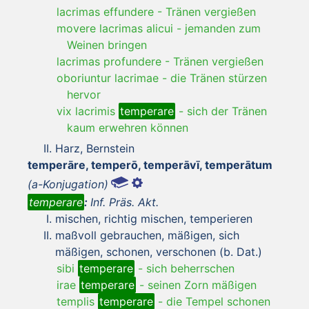
lacrimas effundere
-
Tränen vergießen
movere lacrimas alicui
-
jemanden zum
Weinen bringen
lacrimas profundere
-
Tränen vergießen
oboriuntur lacrimae
-
die Tränen stürzen
hervor
vix lacrimis
temperare
-
sich der Tränen
kaum erwehren können
Harz, Bernstein
temperāre, temperō, temperāvī, temperātum
(a-Konjugation)
temperare
:
Inf. Präs. Akt.
mischen, richtig mischen, temperieren
maßvoll gebrauchen, mäßigen, sich
mäßigen, schonen, verschonen (b. Dat.)
sibi
temperare
-
sich beherrschen
irae
temperare
-
seinen Zorn mäßigen
templis
temperare
-
die Tempel schonen