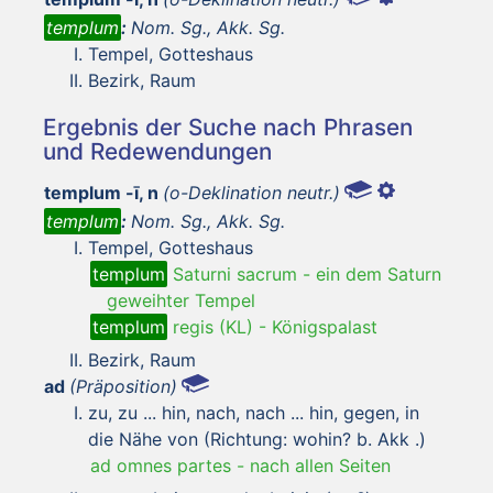
templum
:
Nom. Sg., Akk. Sg.
Tempel, Gotteshaus
Bezirk, Raum
Ergebnis der Suche nach Phrasen
und Redewendungen
templum -ī, n
(o-Deklination neutr.)
templum
:
Nom. Sg., Akk. Sg.
Tempel, Gotteshaus
templum
Saturni sacrum
-
ein dem Saturn
geweihter Tempel
templum
regis (KL)
-
Königspalast
Bezirk, Raum
ad
(Präposition)
zu, zu ... hin, nach, nach ... hin, gegen, in
die Nähe von (Richtung: wohin? b. Akk .)
ad omnes partes
-
nach allen Seiten