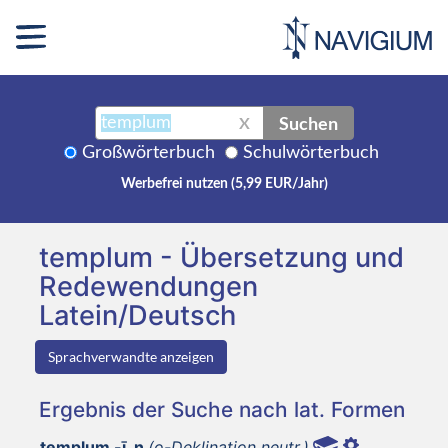
Suchen
X
Großwörterbuch
Schulwörterbuch
Werbefrei nutzen (5,99 EUR/Jahr)
templum - Übersetzung und
Redewendungen
Latein/Deutsch
Sprachverwandte anzeigen
Ergebnis der Suche nach lat. Formen
templum -ī, n
(o-Deklination neutr.)