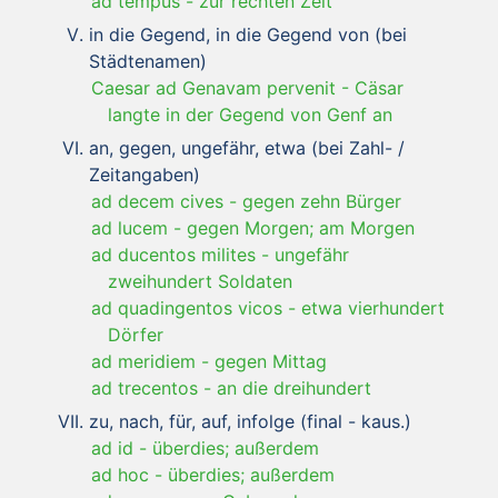
ad tempus
-
zur rechten Zeit
in die Gegend, in die Gegend von (bei
Städtenamen)
Caesar ad Genavam pervenit
-
Cäsar
langte in der Gegend von Genf an
an, gegen, ungefähr, etwa (bei Zahl- /
Zeitangaben)
ad decem cives
-
gegen zehn Bürger
ad lucem
-
gegen Morgen; am Morgen
ad ducentos milites
-
ungefähr
zweihundert Soldaten
ad quadingentos vicos
-
etwa vierhundert
Dörfer
ad meridiem
-
gegen Mittag
ad trecentos
-
an die dreihundert
zu, nach, für, auf, infolge (final - kaus.)
ad id
-
überdies; außerdem
ad hoc
-
überdies; außerdem