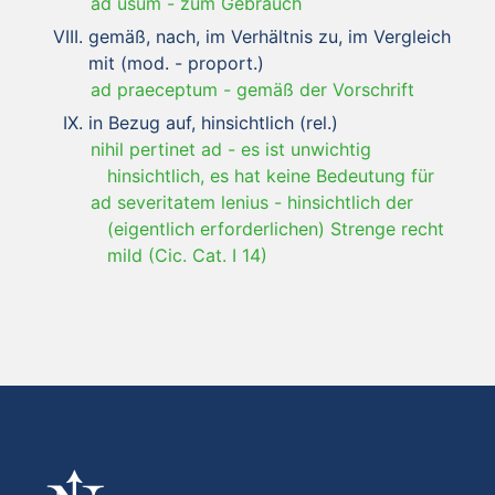
ad usum
-
zum Gebrauch
gemäß, nach, im Verhältnis zu, im Vergleich
mit (mod. - proport.)
ad praeceptum
-
gemäß der Vorschrift
in Bezug auf, hinsichtlich (rel.)
nihil pertinet ad
-
es ist unwichtig
hinsichtlich, es hat keine Bedeutung für
ad severitatem lenius
-
hinsichtlich der
(eigentlich erforderlichen) Strenge recht
mild (Cic. Cat. I 14)