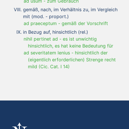
ad usum
-
zum Gebrauch
gemäß, nach, im Verhältnis zu, im Vergleich
mit (mod. - proport.)
ad praeceptum
-
gemäß der Vorschrift
in Bezug auf, hinsichtlich (rel.)
nihil pertinet ad
-
es ist unwichtig
hinsichtlich, es hat keine Bedeutung für
ad severitatem lenius
-
hinsichtlich der
(eigentlich erforderlichen) Strenge recht
mild (Cic. Cat. I 14)