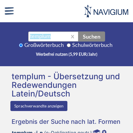
Suchen
X
Großwörterbuch
Schulwörterbuch
Werbefrei nutzen (5,99 EUR/Jahr)
templum - Übersetzung und
Redewendungen
Latein/Deutsch
Sprachverwandte anzeigen
Ergebnis der Suche nach lat. Formen
templum -ī, n
(o-Deklination neutr.)