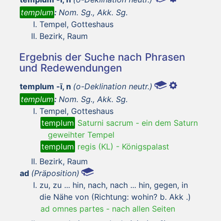
templum
:
Nom. Sg., Akk. Sg.
Tempel, Gotteshaus
Bezirk, Raum
Ergebnis der Suche nach Phrasen
und Redewendungen
templum -ī, n
(o-Deklination neutr.)
templum
:
Nom. Sg., Akk. Sg.
Tempel, Gotteshaus
templum
Saturni sacrum
-
ein dem Saturn
geweihter Tempel
templum
regis (KL)
-
Königspalast
Bezirk, Raum
ad
(Präposition)
zu, zu ... hin, nach, nach ... hin, gegen, in
die Nähe von (Richtung: wohin? b. Akk .)
ad omnes partes
-
nach allen Seiten