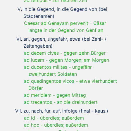
ad tempus
-
zur rechten Zeit
in die Gegend, in die Gegend von (bei
Städtenamen)
Caesar ad Genavam pervenit
-
Cäsar
langte in der Gegend von Genf an
an, gegen, ungefähr, etwa (bei Zahl- /
Zeitangaben)
ad decem cives
-
gegen zehn Bürger
ad lucem
-
gegen Morgen; am Morgen
ad ducentos milites
-
ungefähr
zweihundert Soldaten
ad quadingentos vicos
-
etwa vierhundert
Dörfer
ad meridiem
-
gegen Mittag
ad trecentos
-
an die dreihundert
zu, nach, für, auf, infolge (final - kaus.)
ad id
-
überdies; außerdem
ad hoc
-
überdies; außerdem