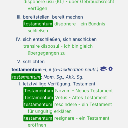
disponere usu (KL)
-
über Gebrauchsrecht
verfügen
bereitstellen, bereit machen
testamentum
disponere
-
ein Bündnis
schließen
sich entschließen, sich anschicken
transire disposui
-
ich bin gleich
übergegangen zu
schlichten
testāmentum -ī, n
(o-Deklination neutr.)
testamentum
:
Nom. Sg., Akk. Sg.
letztwillige Verfügung, Testament
Testamentum
Novum
-
Neues Testament
Testamentum
Vetus
-
Altes Testament
testamentum
rescindere
-
ein Testament
für ungültig erklären
testamentum
resignare
-
ein Testament
eröffnen