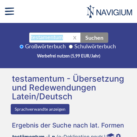
Suchen
X
Großwörterbuch
Schulwörterbuch
Werbefrei nutzen (5,99 EUR/Jahr)
testamentum - Übersetzung
und Redewendungen
Latein/Deutsch
Sprachverwandte anzeigen
Ergebnis der Suche nach lat. Formen
testāmentum -ī, n
(o-Deklination neutr.)