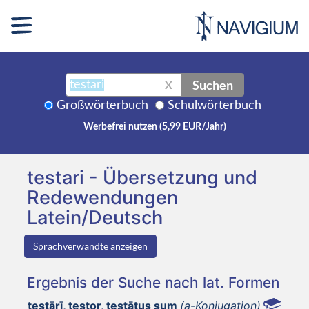
Suchen
X
Großwörterbuch
Schulwörterbuch
Werbefrei nutzen (5,99 EUR/Jahr)
testari - Übersetzung und
Redewendungen
Latein/Deutsch
Sprachverwandte anzeigen
Ergebnis der Suche nach lat. Formen
testārī, testor, testātus sum
(a-Konjugation)