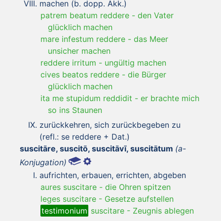
machen (b. dopp. Akk.)
patrem beatum reddere
-
den Vater
glücklich machen
mare infestum reddere
-
das Meer
unsicher machen
reddere irritum
-
ungültig machen
cives beatos reddere
-
die Bürger
glücklich machen
ita me stupidum reddidit
-
er brachte mich
so ins Staunen
zurückkehren, sich zurückbegeben zu
(refl.: se reddere + Dat.)
suscitāre, suscitō, suscitāvī, suscitātum
(a-
Konjugation)
aufrichten, erbauen, errichten, abgeben
aures suscitare
-
die Ohren spitzen
leges suscitare
-
Gesetze aufstellen
testimonium
suscitare
-
Zeugnis ablegen