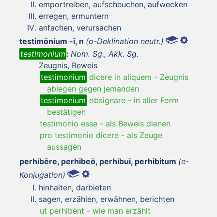
emportreiben, aufscheuchen, aufwecken
erregen, ermuntern
anfachen, verursachen
testimōnium -ī, n
(o-Deklination neutr.)
testimonium
:
Nom. Sg., Akk. Sg.
Zeugnis, Beweis
testimonium
dicere in aliquem
-
Zeugnis
ablegen gegen jemanden
testimonium
obsignare
-
in aller Form
bestätigen
testimonio esse
-
als Beweis dienen
pro testimonio dicere
-
als Zeuge
aussagen
perhibēre, perhibeō, perhibuī, perhibitum
(e-
Konjugation)
hinhalten, darbieten
sagen, erzählen, erwähnen, berichten
ut perhibent
-
wie man erzählt