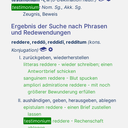
testimonium
:
Nom. Sg., Akk. Sg.
Zeugnis, Beweis
Ergebnis der Suche nach Phrasen
und Redewendungen
reddere, reddō, reddidī, redditum
(kons.
Konjugation)
zurückgeben, wiederherstellen
litteras reddere
-
wieder schreiben; einen
Antwortbrief schicken
sanguinem reddere
-
Blut spucken
ampliori admiratione reddere
-
mit noch
größerer Bewunderung erfüllen
aushändigen, geben, herausgeben, ablegen
epistulam reddere
-
einen Brief zustellen
lassen
testimonium
reddere
-
Rechenschaft
ablegen