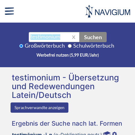
Suchen
X
Großwörterbuch
Schulwörterbuch
Werbefrei nutzen (5,99 EUR/Jahr)
testimonium - Übersetzung
und Redewendungen
Latein/Deutsch
Sprachverwandte anzeigen
Ergebnis der Suche nach lat. Formen
testimōnium -ī, n
(o-Deklination neutr.)