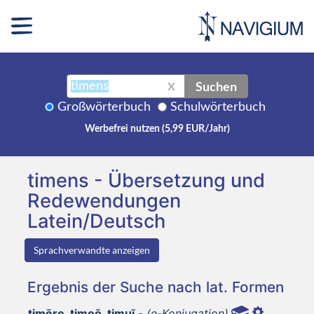
Suchen
X
Großwörterbuch
Schulwörterbuch
Werbefrei nutzen (5,99 EUR/Jahr)
timens - Übersetzung und
Redewendungen
Latein/Deutsch
Sprachverwandte anzeigen
Ergebnis der Suche nach lat. Formen
timēre, timeō, timuī,-
(e-Konjugation)