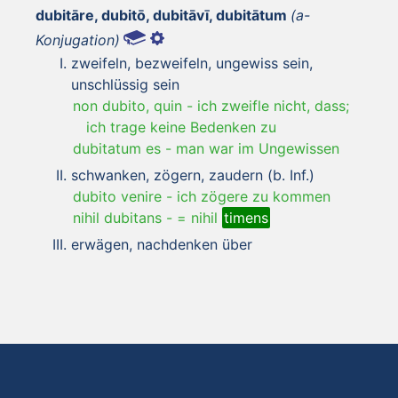
dubitāre, dubitō, dubitāvī, dubitātum
(a-
Konjugation)
zweifeln, bezweifeln, ungewiss sein,
unschlüssig sein
non dubito, quin
-
ich zweifle nicht, dass;
ich trage keine Bedenken zu
dubitatum es
-
man war im Ungewissen
schwanken, zögern, zaudern (b. Inf.)
dubito venire
-
ich zögere zu kommen
nihil dubitans
-
= nihil
timens
erwägen, nachdenken über