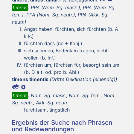
timens
:
PPA (Nom. Sg. mask.), PPA (Nom. Sg.
fem.), PPA (Nom. Sg. neutr.), PPA (Akk. Sg.
neutr.)
Angst haben, fürchten, sich fürchten (b. A
k k.)
fürchten dass (ne + Konj.)
sich scheuen, Bedenken tragen, nicht
wollen (b. Inf.)
fürchten um, fürchten für, besorgt sein um
(b. D a t. od. pro b. Abl.)
timens timentis
(Dritte Deklination (einendig))
timens
:
Nom. Sg. mask., Nom. Sg. fem., Nom.
Sg. neutr., Akk. Sg. neutr.
furchtsam, ängstlich
Ergebnis der Suche nach Phrasen
und Redewendungen