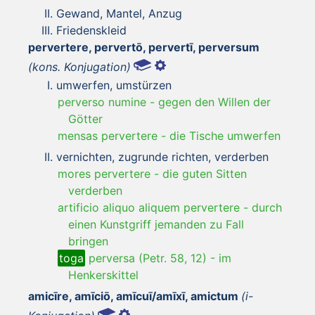
Gewand, Mantel, Anzug
Friedenskleid
pervertere, pervertō, pervertī, perversum
(kons. Konjugation)
umwerfen, umstürzen
perverso numine
-
gegen den Willen der
Götter
mensas pervertere
-
die Tische umwerfen
vernichten, zugrunde richten, verderben
mores pervertere
-
die guten Sitten
verderben
artificio aliquo aliquem pervertere
-
durch
einen Kunstgriff jemanden zu Fall
bringen
toga
perversa (Petr. 58, 12)
-
im
Henkerskittel
amicīre, amīciō, amīcuī/amīxī, amictum
(i-