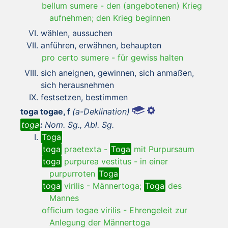
bellum sumere
-
den (angebotenen) Krieg
aufnehmen; den Krieg beginnen
wählen, aussuchen
anführen, erwähnen, behaupten
pro certo sumere
-
für gewiss halten
sich aneignen, gewinnen, sich anmaßen,
sich herausnehmen
festsetzen, bestimmen
toga togae, f
(a-Deklination)
toga
:
Nom. Sg., Abl. Sg.
Toga
toga
praetexta
-
Toga
mit Purpursaum
toga
purpurea vestitus
-
in einer
purpurroten
Toga
toga
virilis
-
Männertoga;
Toga
des
Mannes
officium togae virilis
-
Ehrengeleit zur
Anlegung der Männertoga