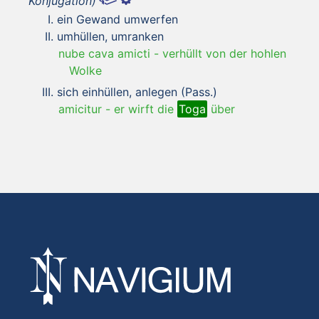
Konjugation)
ein Gewand umwerfen
umhüllen, umranken
nube cava amicti
-
verhüllt von der hohlen
Wolke
sich einhüllen, anlegen (Pass.)
amicitur
-
er wirft die
Toga
über