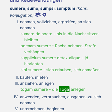
sūmere, sūmō, sūmpsī, sūmptum
(kons.
Konjugation)
nehmen, vollziehen, ergreifen, an sich
nehmen
sumere de nocte
-
bis in die Nacht sitzen
bleiben
poenam sumere
-
Rache nehmen, Strafe
verhängen
supplicium sumere de/ex aliquo
-
jd.
hinrichten
sibi sumere
-
sich erlauben, sich anmaßen
kaufen, mieten
anziehen, anlegen
togam sumere
-
die
Toga
anlegen
anwenden, verbrauchen, ausgeben, zu sich
nehmen
unternehmen, beginnen