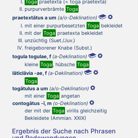
Toga
praetexta (= toga praetexta)
purpurverbrämte
Toga
praetextātus a um
(a/o-Deklination)
mit einer purpurbesetzten
Toga
bekleidet
mit der
Toga
praetexta bekleidet
unzüchtig (Suet./Juv.)
freigeborener Knabe (Subst.)
togula togulae, f
(a-Deklination)
kleine
Toga
, hübsche
Toga
lāticlāvia -ae, f
(a-Deklination)
Toga
togātulus a um
(a/o-Deklination)
mit einer
Toga
angetan
contogātus -ī, m
(o-Deklination)
der mit der
Toga
virilis gleichzeitig
Bekleidete (Ammian. XXIX)
Ergebnis der Suche nach Phrasen
und Redewendungen