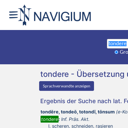
Gro
tondere - Übersetzung
Sprachverwandte anzeigen
Ergebnis der Suche nach lat. 
tondēre, tondeō, totondī, tōnsum
(e-Ko
tondere
:
Inf. Präs. Akt.
scheren, schneiden, rasieren