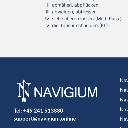
abmähen, abpflücken
abweiden, abfressen
sich scheren lassen (Med. Pass.)
die Tonsur schneiden (KL)
Nav
Nav
Nav
Tel:
+49 241 513880
Nav
support@navigium.online
Nav