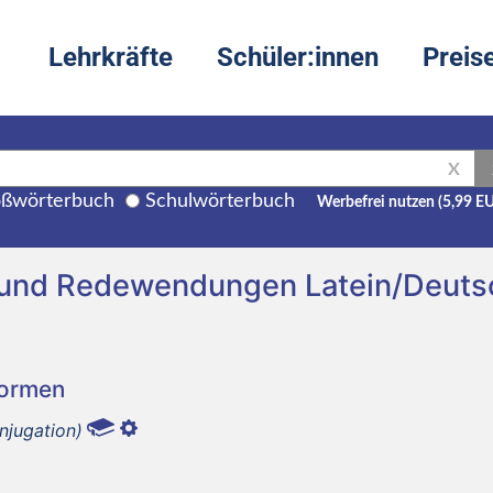
Lehrkräfte
Schüler:innen
Preis
X
ßwörterbuch
Schulwörterbuch
Werbefrei nutzen (5,99 E
 und Redewendungen Latein/Deuts
Formen
njugation)