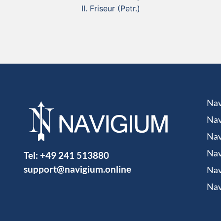
Friseur (Petr.)
Nav
Nav
Nav
Tel:
+49 241 513880
Nav
support@navigium.online
Nav
Nav