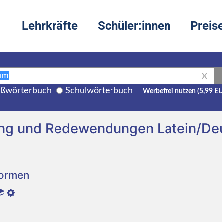
Lehrkräfte
Schüler:innen
Preis
X
ßwörterbuch
Schulwörterbuch
Werbefrei nutzen (5,99 E
ung und Redewendungen Latein/De
Formen