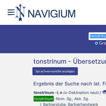
Gro
tonstrinum - Übersetz
Sprachverwandte anzeigen
Ergebnis der Suche nach lat. 
tōnstrīnum -ī, n
(o-Deklination neutr.)
tonstrinum
:
Nom. Sg., Akk. Sg.
Barbierstube, Barbierhandwerk