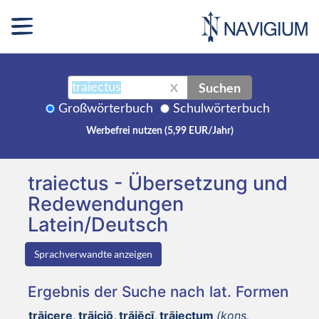
Suchen
X
Großwörterbuch
Schulwörterbuch
Werbefrei nutzen (5,99 EUR/Jahr)
traiectus - Übersetzung und
Redewendungen
Latein/Deutsch
Sprachverwandte anzeigen
Ergebnis der Suche nach lat. Formen
trāicere, trāiciō, trāiēcī, trāiectum
(kons.