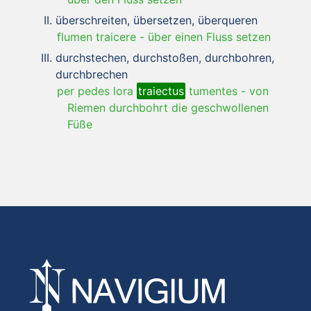
überschreiten, übersetzen, überqueren
flumen traicere
-
über einen Fluss setzen
durchstechen, durchstoßen, durchbohren,
durchbrechen
per pedes lora
traiectus
tumentes
-
von
Riemen durchbohrt die geschwollenen
Füße