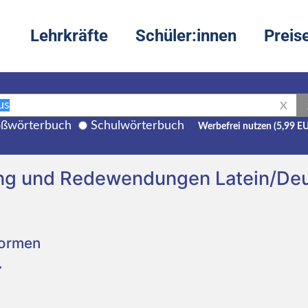
Lehrkräfte
Schüler:innen
Preis
X
ßwörterbuch
Schulwörterbuch
Werbefrei nutzen (5,99 E
zung und Redewendungen Latein/De
Formen