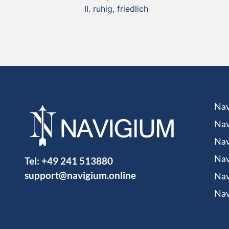
ruhig, friedlich
Nav
Nav
Nav
Tel:
+49 241 513880
Nav
support@navigium.online
Nav
Nav