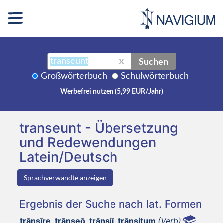
Suchen
X
Großwörterbuch
Schulwörterbuch
Werbefrei nutzen (5,99 EUR/Jahr)
transeunt - Übersetzung
und Redewendungen
Latein/Deutsch
Sprachverwandte anzeigen
Ergebnis der Suche nach lat. Formen
trānsīre, trānseō, trānsiī, trānsitum
(Verb)