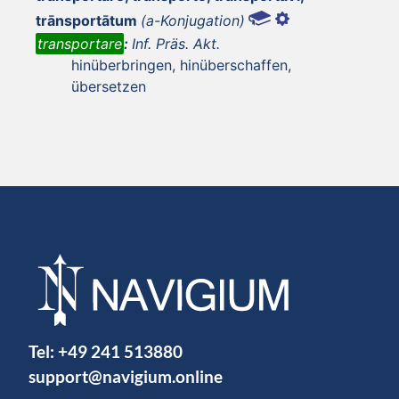
trānsportātum
(a-Konjugation)
transportare
:
Inf. Präs. Akt.
hinüberbringen, hinüberschaffen,
übersetzen
Tel:
+49 241 513880
support@navigium.online