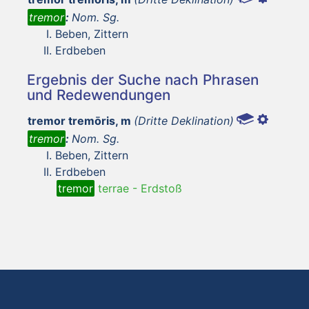
tremor
:
Nom. Sg.
Beben, Zittern
Erdbeben
Ergebnis der Suche nach Phrasen
und Redewendungen
tremor tremōris, m
(Dritte Deklination)
tremor
:
Nom. Sg.
Beben, Zittern
Erdbeben
tremor
terrae
-
Erdstoß