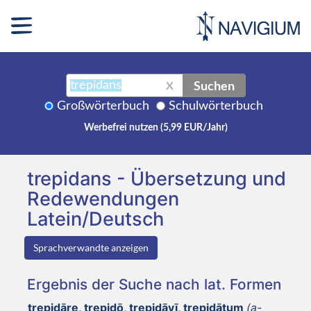
Suchen
X
Großwörterbuch
Schulwörterbuch
Werbefrei nutzen (5,99 EUR/Jahr)
trepidans - Übersetzung und
Redewendungen
Latein/Deutsch
Sprachverwandte anzeigen
Ergebnis der Suche nach lat. Formen
trepidāre, trepidō, trepidāvī, trepidātum
(a-