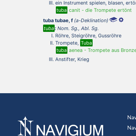
ein Instrument spielen, blasen, ert
tuba
canit
-
die Trompete ertönt
tuba tubae, f
(a-Deklination)
tuba
:
Nom. Sg., Abl. Sg.
Röhre, Steigröhre, Gussröhre
Trompete,
Tuba
tuba
aenea
-
Trompete aus Bronz
Anstifter, Krieg
Nav
Nav