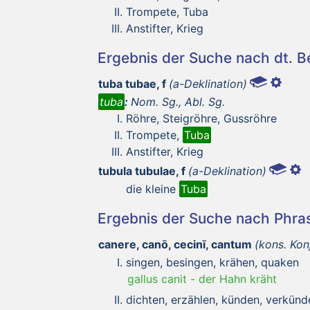
Trompete, Tuba
Anstifter, Krieg
Ergebnis der Suche nach dt. 
tuba tubae, f
(a-Deklination)
tuba
:
Nom. Sg., Abl. Sg.
Röhre, Steigröhre, Gussröhre
Trompete,
Tuba
Anstifter, Krieg
tubula tubulae, f
(a-Deklination)
die kleine
Tuba
Ergebnis der Suche nach Phr
canere, canō, cecinī, cantum
(kons. Kon
singen, besingen, krähen, quaken
gallus canit
-
der Hahn kräht
dichten, erzählen, künden, verkünd