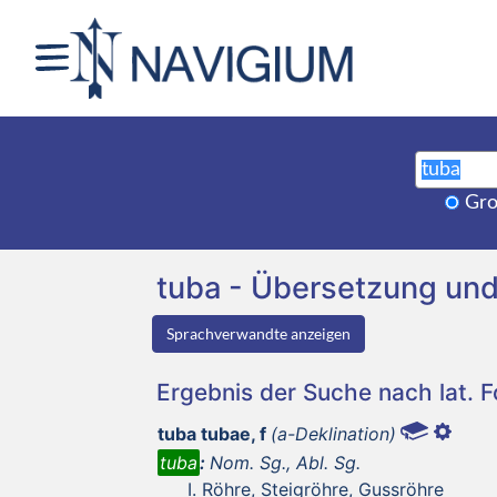
Gro
tuba - Übersetzung un
Sprachverwandte anzeigen
Ergebnis der Suche nach lat. 
tuba tubae, f
(a-Deklination)
tuba
:
Nom. Sg., Abl. Sg.
Röhre, Steigröhre, Gussröhre