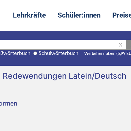
Lehrkräfte
Schüler:innen
Preis
X
ßwörterbuch
Schulwörterbuch
Werbefrei nutzen (5,99 E
d Redewendungen Latein/Deutsch
Formen