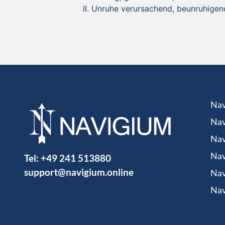
Unruhe verursachend, beunruhigen
Nav
Nav
Nav
Tel:
+49 241 513880
Nav
support@navigium.online
Nav
Nav