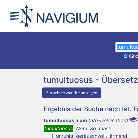
Gro
tumultuosus - Überset
Sprachverwandte anzeigen
Ergebnis der Suche nach lat. 
tumultuōsus a um
(a/o-Deklination)
tumultuosus
:
Nom. Sg. mask.
unruhig, geräuschvoll, lärmend