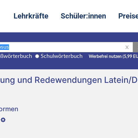
Lehrkräfte
Schüler:innen
Preis
X
ßwörterbuch
Schulwörterbuch
Werbefrei nutzen (5,99 E
zung und Redewendungen Latein/D
Formen