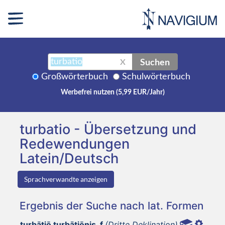
Suchen
X
Großwörterbuch
Schulwörterbuch
Werbefrei nutzen (5,99 EUR/Jahr)
turbatio - Übersetzung und
Redewendungen
Latein/Deutsch
Sprachverwandte anzeigen
Ergebnis der Suche nach lat. Formen
turbātiō turbātiōnis, f
(Dritte Deklination)