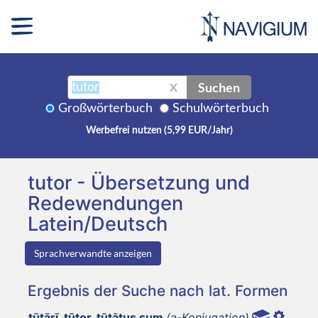
Suchen
X
Großwörterbuch
Schulwörterbuch
Werbefrei nutzen (5,99 EUR/Jahr)
tutor - Übersetzung und
Redewendungen
Latein/Deutsch
Sprachverwandte anzeigen
Ergebnis der Suche nach lat. Formen
tūtārī, tūtor, tūtātus sum
(a-Konjugation)