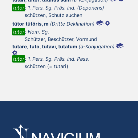
tutor
:
1. Pers. Sg. Präs. Ind. (Deponens)
schützen, Schutz suchen
tūtor tūtōris, m
(Dritte Deklination)
tutor
:
Nom. Sg.
Schützer, Beschützer, Vormund
tūtāre, tūtō, tūtāvī, tūtātum
(a-Konjugation)
tutor
:
1. Pers. Sg. Präs. Ind. Pass.
schützen (= tutari)