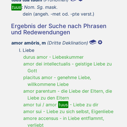
tuus
:
Nom. Sg. mask.
dein (angeh. -met od. -pte verst.)
Ergebnis der Suche nach Phrasen
und Redewendungen
amor amōris, m
(Dritte Deklination)
Liebe
durus amor
-
Liebeskummer
amor dei intellectualis
-
geistige Liebe zu
Gott
placitus amor
-
genehme Liebe,
willkommene Liebe
amor parentum
-
die Liebe der Eltern, die
Liebe zu den Eltern
amor tui / amor
tuus
-
Liebe zu dir
amor sui
-
Liebe zu sich selbst, Eigenliebe
amore accensus
-
in Liebe entflammt,
verliebt