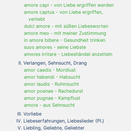
amore capi
-
von Liebe ergriffen werden
amore captus
-
von Liebe ergriffen,
verliebt
dulci amore
-
mit süßen Liebesworten
amore meo
-
mit meiner Zustimmung
in amore bibere
-
Gesundheit trinken
suos amores
-
seine Liebste
amores irritare
-
Liebeshändel anzetteln
Verlangen, Sehnsucht, Drang
amor caedis
-
Mordlust
amor habendi
-
Habsucht
amor laudis
-
Ruhmsucht
amor poenae
-
Rachedurst
amor pugnae
-
Kampflust
amore
-
aus Sehnsucht
Vorliebe
Liebeserfahrungen, Liebeslieder (Pl.)
Liebling, Geliebte, Geliebter