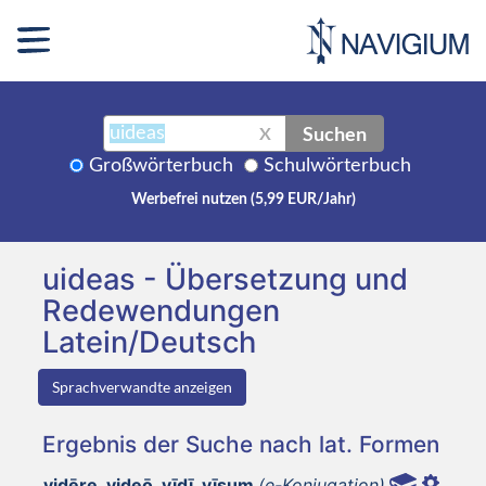
Suchen
X
Großwörterbuch
Schulwörterbuch
Werbefrei nutzen (5,99 EUR/Jahr)
uideas - Übersetzung und
Redewendungen
Latein/Deutsch
Sprachverwandte anzeigen
Ergebnis der Suche nach lat. Formen
vidēre, videō, vīdī, vīsum
(e-Konjugation)