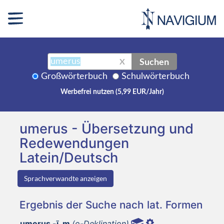
Suchen
X
Großwörterbuch
Schulwörterbuch
Werbefrei nutzen (5,99 EUR/Jahr)
umerus - Übersetzung und
Redewendungen
Latein/Deutsch
Sprachverwandte anzeigen
Ergebnis der Suche nach lat. Formen
umerus -ī, m
(o-Deklination)