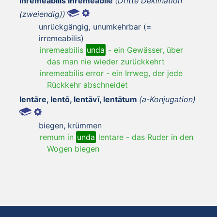
inremeābilis inremeābile
(Dritte Deklination
(zweiendig))
unrückgängig, unumkehrbar (=
irremeabilis)
inremeabilis
unda
-
ein Gewässer, über
das man nie wieder zurückkehrt
inremeabilis error
-
ein Irrweg, der jede
Rückkehr abschneidet
lentāre, lentō, lentāvī, lentātum
(a-Konjugation)
biegen, krümmen
remum in
unda
lentare
-
das Ruder in den
Wogen biegen