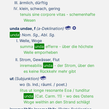
ärmlich, dürftig
klein, schwach, gering
tenuis sine corpore vitas
-
schemenhafte
Wesen
unda undae, f
(a-Deklination)
unda
:
Nom. Sg., Abl. Sg.
Welle, Woge
summa
unda
efferre
-
über die höchste
Welle emporheben
Strom, Gewässer, Flut
inremeabilis
unda
-
der Strom, über den
es keine Rückkehr mehr gibt
ut
(Subjunktion)
wo (b. Ind.; räuml. / poet.)
litus ut longe resonante Eoa / tunditur
unda
(Cat. Carm. 11)
-
wo des Ostens
Woge weithin an den Strand schlägt