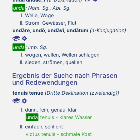
unda
:
Nom. Sg., Abl. Sg.
Welle, Woge
Strom, Gewässer, Flut
undāre, undō, undāvī, undātum
(a-Konjugation)
unda
:
Imp. Sg.
wogen, wallen, Wellen schlagen
sieden, strömen, quellen
Ergebnis der Suche nach Phrasen
und Redewendungen
tenuis tenue
(Dritte Deklination (zweiendig))
dünn, fein, genau, klar
unda
tenuis
-
klares Wasser
einfach, schlicht
victus tenuis
-
schmale Kost