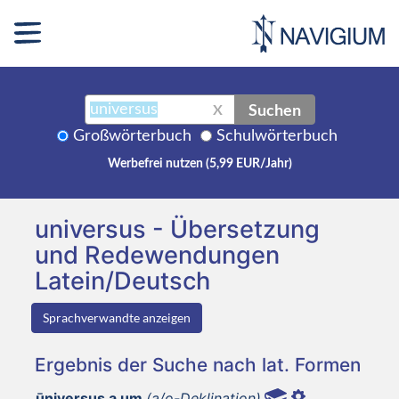
Suchen
X
Großwörterbuch
Schulwörterbuch
Werbefrei nutzen (5,99 EUR/Jahr)
universus - Übersetzung
und Redewendungen
Latein/Deutsch
Sprachverwandte anzeigen
Ergebnis der Suche nach lat. Formen
ūniversus a um
(a/o-Deklination)