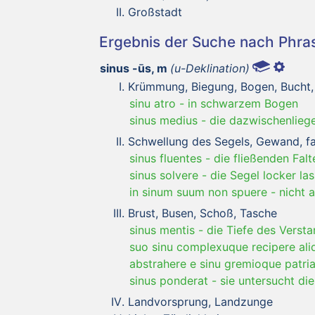
Großstadt
Ergebnis der Suche nach Phr
sinus -ūs, m
(u-Deklination)
Krümmung, Biegung, Bogen, Bucht,
sinu atro
-
in schwarzem Bogen
sinus medius
-
die dazwischenlieg
Schwellung des Segels, Gewand, fa
sinus fluentes
-
die fließenden Fa
sinus solvere
-
die Segel locker la
in sinum suum non spuere
-
nicht 
Brust, Busen, Schoß, Tasche
sinus mentis
-
die Tiefe des Verst
suo sinu complexuque recipere al
abstrahere e sinu gremioque patri
sinus ponderat
-
sie untersucht die
Landvorsprung, Landzunge