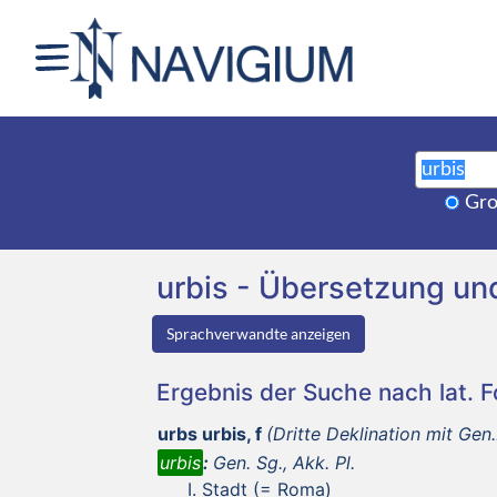
Gro
urbis - Übersetzung u
Sprachverwandte anzeigen
Ergebnis der Suche nach lat. 
urbs urbis, f
(Dritte Deklination mit Gen.
urbis
:
Gen. Sg., Akk. Pl.
Stadt (= Roma)