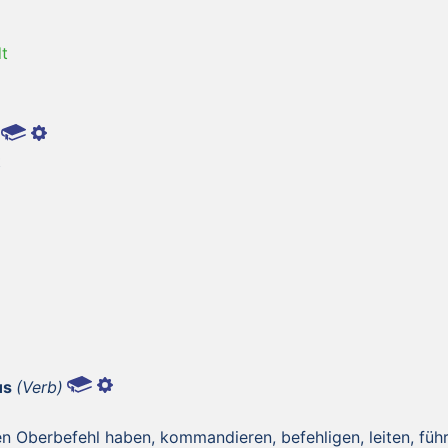
t
t
us
(Verb)
en Oberbefehl haben, kommandieren, befehligen, leiten, führ