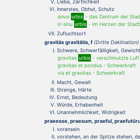
Liebe, Zärtlichkeit
Innerstes, Obhut, Schutz
sinus
urbis
-
das Zentrum der Stad
in sinu
urbis
-
im Herzen der Stadt
Zufluchtsort
gravitās gravitātis, f
(Dritte Deklination)
Schwere, Schwerfälligkeit, Gewich
gravitas
urbis
-
verschmutzte Luft
gravitas et pondus
-
Schwerkraft
vis et gravitas
-
Schwerkraft
Macht, Gewalt
Strenge, Härte
Ernst, Bedeutung
Würde, Erhabenheit
Unannehmlichkeit, Widrigkeit
praeesse, praesum, praefuī, praefutūr
voransein
vorstehen, an der Spitze stehen, d