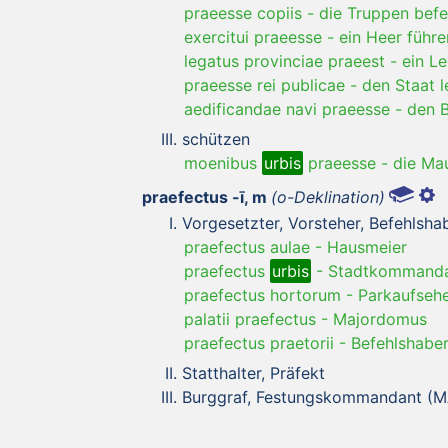
praeesse copiis
-
die Truppen befe
exercitui praeesse
-
ein Heer führe
legatus provinciae praeest
-
ein Le
praeesse rei publicae
-
den Staat l
aedificandae navi praeesse
-
den B
schützen
moenibus
urbis
praeesse
-
die Ma
praefectus -ī, m
(o-Deklination)
Vorgesetzter, Vorsteher, Befehlsh
praefectus aulae
-
Hausmeier
praefectus
urbis
-
Stadtkommand
praefectus hortorum
-
Parkaufseh
palatii praefectus
-
Majordomus
praefectus praetorii
-
Befehlshaber
Statthalter, Präfekt
Burggraf, Festungskommandant (M