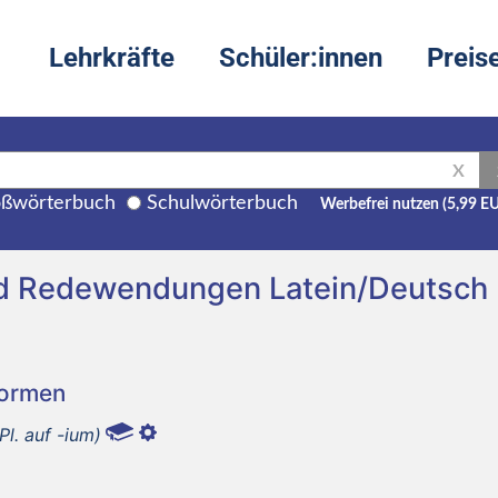
Lehrkräfte
Schüler:innen
Preis
X
ßwörterbuch
Schulwörterbuch
Werbefrei nutzen (5,99 E
nd Redewendungen Latein/Deutsch
Formen
Pl. auf -ium)