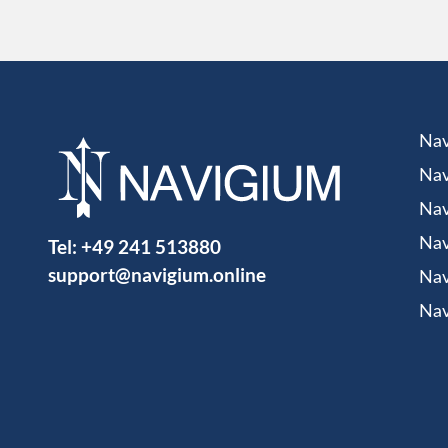
Nav
Nav
Nav
Tel:
+49 241 513880
Nav
support@navigium.online
Nav
Nav