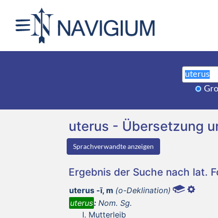
Gro
uterus - Übersetzung 
Sprachverwandte anzeigen
Ergebnis der Suche nach lat. 
uterus -ī, m
(o-Deklination)
uterus
:
Nom. Sg.
Mutterleib