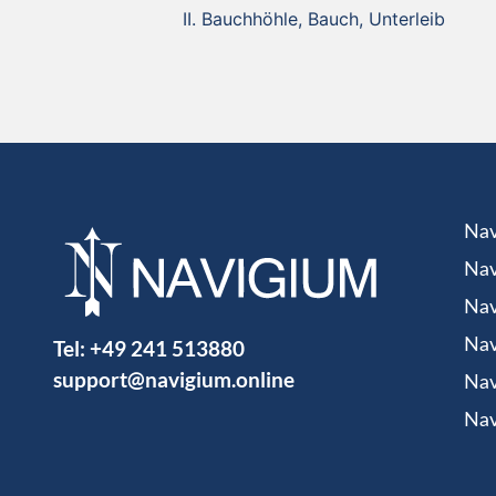
Bauchhöhle, Bauch, Unterleib
Nav
Nav
Nav
Tel:
+49 241 513880
Nav
support@navigium.online
Nav
Nav