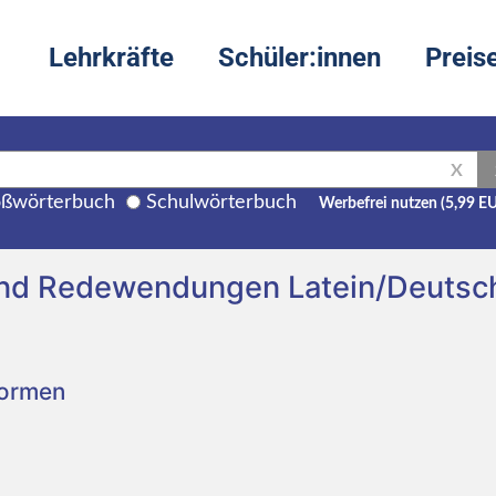
Lehrkräfte
Schüler:innen
Preis
X
ßwörterbuch
Schulwörterbuch
Werbefrei nutzen (5,99 E
und Redewendungen Latein/Deutsc
Formen