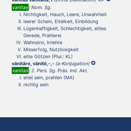
vanitas
:
Nom. Sg.
Nichtigkeit, Hauch, Leere, Unwahrheit
leerer Schein, Eitelkeit, Einbildung
Lügenhaftigkeit, Schlechtigkeit, eitles
Gerede, Prahlerei
Wahnsinn, Irrlehre
Misserfolg, Nutzlosigkeit
eitle Götzen (Plur.: KL)
vānitāre, vānitō,-,-
(a-Konjugation)
vanitas
:
2. Pers. Sg. Präs. Ind. Akt.
eitel sein, prahlen (MA)
nichtig sein