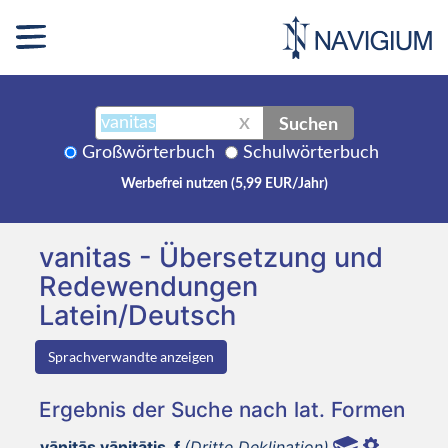
Suchen
X
Großwörterbuch
Schulwörterbuch
Werbefrei nutzen (5,99 EUR/Jahr)
vanitas - Übersetzung und
Redewendungen
Latein/Deutsch
Sprachverwandte anzeigen
Ergebnis der Suche nach lat. Formen
vānitās vānitātis, f
(Dritte Deklination)