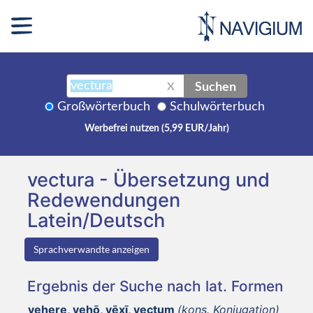
Suchen
X
Großwörterbuch
Schulwörterbuch
Werbefrei nutzen (5,99 EUR/Jahr)
vectura - Übersetzung und
Redewendungen
Latein/Deutsch
Sprachverwandte anzeigen
Ergebnis der Suche nach lat. Formen
vehere, vehō, vēxī, vectum
(kons. Konjugation)