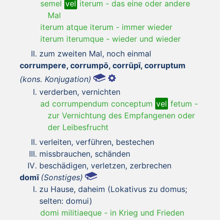
semel
vel
iterum
-
das eine oder andere
Mal
iterum atque iterum
-
immer wieder
iterum iterumque
-
wieder und wieder
zum zweiten Mal, noch einmal
corrumpere, corrumpō, corrūpī, corruptum
(kons. Konjugation)
verderben, vernichten
ad corrumpendum conceptum
vel
fetum
-
zur Vernichtung des Empfangenen oder
der Leibesfrucht
verleiten, verführen, bestechen
missbrauchen, schänden
beschädigen, verletzen, zerbrechen
domī
(Sonstiges)
zu Hause, daheim (Lokativus zu domus;
selten: domui)
domi militiaeque
-
in Krieg und Frieden