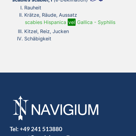
Rauheit
Krätze, Räude, Aussatz
scabies Hispanica
vel
Gallica
-
Syphilis
Kitzel, Reiz, Jucken
Schäbigkeit
Tel:
+49 241 513880