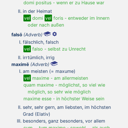
domi positus
-
wenn er zu Hause war
in der Heimat
vel
domi
vel
foris
-
entweder im Innern
oder nach außen
falsō
(Adverb)
fälschlich, falsch
vel
falso
-
selbst zu Unrecht
irrtümlich, irrig
maximē
(Adverb)
am meisten (= maxume)
vel
maxime
-
am allermeisten
quam maxime
-
möglichst, so viel wie
möglich, so sehr wie möglich
maxime esse
-
in höchster Weise sein
sehr, sehr gern, am liebsten, im höchsten
Grad (Elativ)
besonders, ganz besonders, vor allem
cum ... tum maxime
-
sowohl ... als auch