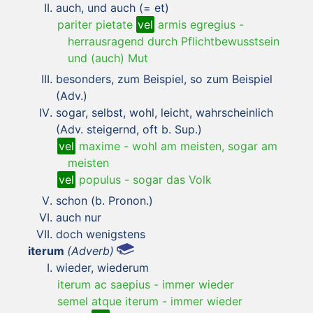
auch, und auch (= et)
pariter pietate
vel
armis egregius
-
herrausragend durch Pflichtbewusstsein
und (auch) Mut
besonders, zum Beispiel, so zum Beispiel
(Adv.)
sogar, selbst, wohl, leicht, wahrscheinlich
(Adv. steigernd, oft b. Sup.)
vel
maxime
-
wohl am meisten, sogar am
meisten
vel
populus
-
sogar das Volk
schon (b. Pronon.)
auch nur
doch wenigstens
iterum
(Adverb)
wieder, wiederum
iterum ac saepius
-
immer wieder
semel atque iterum
-
immer wieder