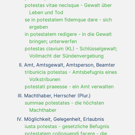
potestas vitae necisque
-
Gewalt über
Leben und Tod
se in potestatem fidemque dare
-
sich
ergeben
in potestatem redigere
-
in die Gewalt
bringen; unterwerfen
potestas clavium (KL)
-
Schlüsselgewalt;
Vollmacht der Sündenvergebung
Amt, Amtsgewalt, Amtsperson, Beamter
tribunicia potestas
-
Amtsbefugnis eines
Volkstribunen
potestati praeesse
-
ein Amt verwalten
Machthaber, Herrscher (Plur.)
summae potestates
-
die höchsten
Machthaber
Möglichkeit, Gelegenheit, Erlaubnis
iusta potestas
-
gesetzliche Befugnis
potestatem colloquendi facere
-
die