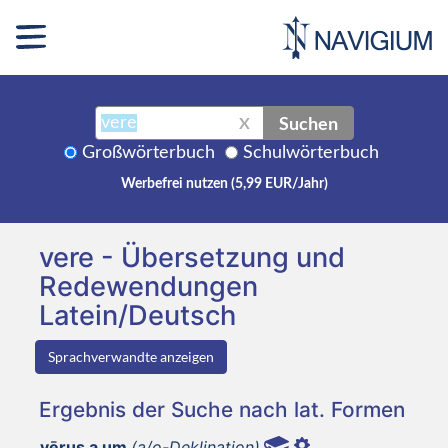
Suchen
X
Großwörterbuch
Schulwörterbuch
Werbefrei nutzen (5,99 EUR/Jahr)
vere - Übersetzung und
Redewendungen
Latein/Deutsch
Sprachverwandte anzeigen
Ergebnis der Suche nach lat. Formen
vērus a um
(a/o-Deklination)