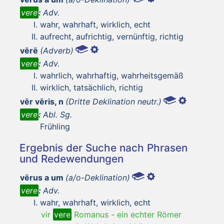
vere
:
Adv.
wahr, wahrhaft, wirklich, echt
aufrecht, aufrichtig, vernünftig, richtig
vērē
(Adverb)
vere
:
Adv.
wahrlich, wahrhaftig, wahrheitsgemäß
wirklich, tatsächlich, richtig
vēr vēris, n
(Dritte Deklination neutr.)
vere
:
Abl. Sg.
Frühling
Ergebnis der Suche nach Phrasen
und Redewendungen
vērus a um
(a/o-Deklination)
vere
:
Adv.
wahr, wahrhaft, wirklich, echt
vir
vere
Romanus
-
ein echter Römer