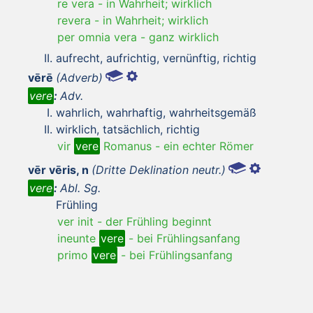
re vera
-
in Wahrheit; wirklich
revera
-
in Wahrheit; wirklich
per omnia vera
-
ganz wirklich
aufrecht, aufrichtig, vernünftig, richtig
vērē
(Adverb)
vere
:
Adv.
wahrlich, wahrhaftig, wahrheitsgemäß
wirklich, tatsächlich, richtig
vir
vere
Romanus
-
ein echter Römer
vēr vēris, n
(Dritte Deklination neutr.)
vere
:
Abl. Sg.
Frühling
ver init
-
der Frühling beginnt
ineunte
vere
-
bei Frühlingsanfang
primo
vere
-
bei Frühlingsanfang